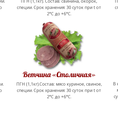
ии.
ПГН (1,1кг). Состав: свинина, окорок,
П
о
специи. Срок хранения: 30 суток при t от
с
2°С до +6°С.
Ветчина «Столичная»
В 
и.
ПГН (1,1кг).Состав: мясо куриное, свиное,
о
специи. Срок хранения: 30 суток при t от
су
2°С до +6°С.