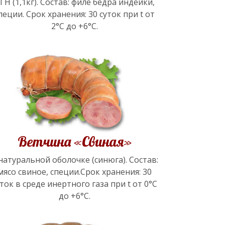
ГН (1,1кг). Состав: филе бедра индейки,
пеции. Срок хранения: 30 суток при t от
2°С до +6°С.
Ветчина «Свиная»
натуральной оболочке (синюга). Состав:
мясо свиное, специи.Срок хранения: 30
ток в среде инертного газа при t от 0°С
до +6°С.