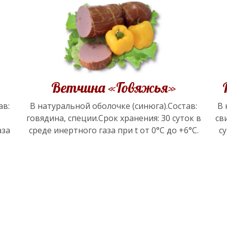
Ветчина «Говяжья»
ав:
В натуральной оболочке (синюга).Состав:
В 
говядина, специи.Срок хранения: 30 суток в
св
аза
среде инертного газа при t от 0°С до +6°С.
су