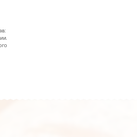
ав:
ии.
ого