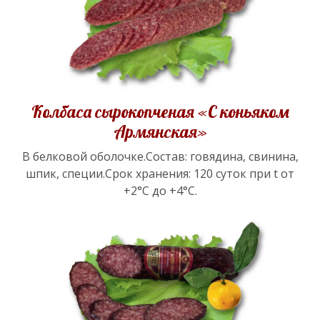
Колбаса сырокопченая «С коньяком
Армянская»
В белковой оболочке.Состав: говядина, свинина,
шпик, специи.Срок хранения: 120 суток при t от
+2°С до +4°С.