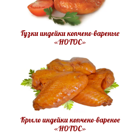
Гузки индейки копчено-вареные
«НОТОС»
Крыло индейки копчено-вареное
«НОТОС»